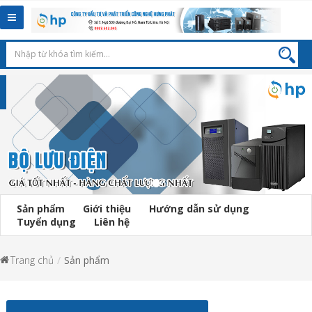
Toggle
navigation
Sản phẩm
Giới thiệu
Hướng dẫn sử dụng
Tuyển dụng
Liên hệ
Trang chủ
Sản phẩm