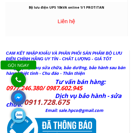
Bộ lưu điện UPS 10kVA online 1/1 PROTITAN
Liên hệ
CAM KẾT NHẬP KHẨU VÀ PHÂN PHỐI SẢN PHẨM BỘ LƯU
ĐIỆN CHÍNH HÃNG
UY TÍN - CHẤT LƯỢNG - GIÁ TỐT
GỌI NGAY
Cung cấp dịch vụ sửa chữa, bảo dưỡng, bảo hành sau bán
hàng Nhiệt tình - Chu đáo - Thân thiện
Tư vấn bán hàng:
0977.246.380/ 0987.602.945
Dịch vụ bảo hành - sửa
0911.728.675
chữa:
Email: sale.hpco@gmail.com