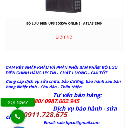
BỘ LƯU ĐIỆN UPS 500KVA ONLINE - ATLAS 5500
Liên hệ
CAM KẾT NHẬP KHẨU VÀ PHÂN PHỐI SẢN PHẨM BỘ LƯU
ĐIỆN CHÍNH HÃNG
UY TÍN - CHẤT LƯỢNG - GIÁ TỐT
Cung cấp dịch vụ sửa chữa, bảo dưỡng, bảo hành sau bán
hàng Nhiệt tình - Chu đáo - Thân thiện
Tư vấn bán hàng:
0977.246.380/ 0987.602.945
GỌI NGAY
Dịch vụ bảo hành - sửa
0911.728.675
chữa:
Email: sale.hpco@gmail.com