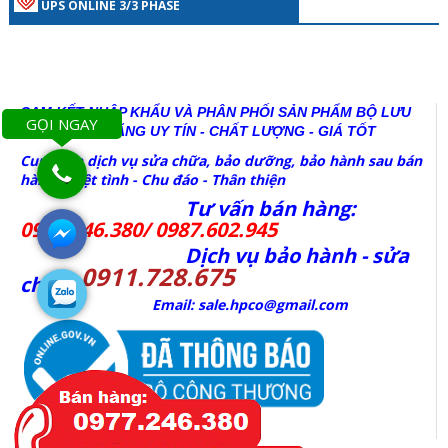
UPS ONLINE 3/3 PHASE
CAM KẾT NHẬP KHẨU VÀ PHÂN PHỐI SẢN PHẨM BỘ LƯU
GỌI NGAY
ĐIỆN CHÍNH HÃNG
UY TÍN - CHẤT LƯỢNG - GIÁ TỐT
Cung cấp dịch vụ sửa chữa, bảo dưỡng, bảo hành sau bán
hàng Nhiệt tình - Chu đáo - Thân thiện
Tư vấn bán hàng:
0977.246.380/ 0987.602.945
Dịch vụ bảo hành - sửa
0911.728.675
chữa:
Email: sale.hpco@gmail.com