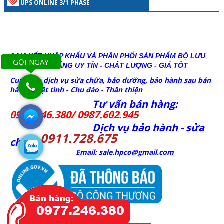
UPS ONLINE 3/1 PHASE
CAM KẾT NHẬP KHẨU VÀ PHÂN PHỐI SẢN PHẨM BỘ LƯU
GỌI NGAY
ĐIỆN CHÍNH HÃNG
UY TÍN - CHẤT LƯỢNG - GIÁ TỐT
Cung cấp dịch vụ sửa chữa, bảo dưỡng, bảo hành sau bán
hàng Nhiệt tình - Chu đáo - Thân thiện
Tư vấn bán hàng:
0977.246.380/ 0987.602.945
Dịch vụ bảo hành - sửa
0911.728.675
chữa:
Email: sale.hpco@gmail.com