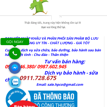
CAM KẾT NHẬP KHẨU VÀ PHÂN PHỐI SẢN PHẨM BỘ LƯU
GỌI NGAY
ĐIỆN CHÍNH HÃNG
UY TÍN - CHẤT LƯỢNG - GIÁ TỐT
Cung cấp dịch vụ sửa chữa, bảo dưỡng, bảo hành sau bán
hàng Nhiệt tình - Chu đáo - Thân thiện
Tư vấn bán hàng:
0977.246.380/ 0987.602.945
Dịch vụ bảo hành - sửa
0911.728.675
chữa:
Email: sale.hpco@gmail.com