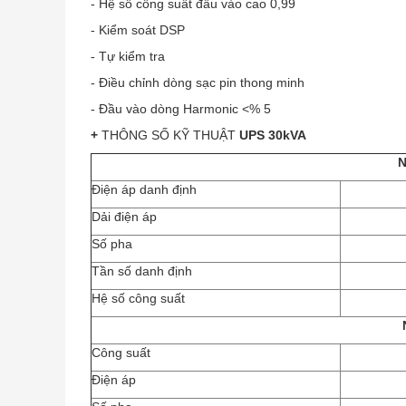
- Hệ số công suất đầu vào cao 0,99
- Kiểm soát DSP
- Tự kiểm tra
- Điều chỉnh dòng sạc pin thong minh
- Đầu vào dòng Harmonic <% 5
+
THÔNG SỐ KỸ THUẬT
UPS 30kVA
Điện áp danh định
Dải điện áp
Số pha
Tần số danh định
Hệ số công suất
Công suất
Điện áp