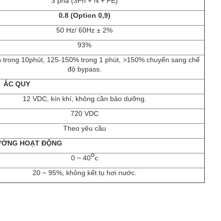
3 pha (3Ph + N + PE)
0.8 (Option 0,9)
50 Hz/ 60Hz ± 2%
93%
trong 10phút, 125-150% trong 1 phút, >150% chuyển sang chế
độ bypass.
ẮC QUY
12 VDC, kín khí, không cần bảo dưỡng.
720 VDC
Theo yêu cầu
ƯỜNG HOẠT ĐỘNG
o
0 ~ 40
c
20 ~ 95%, không kết tụ hơi nước.