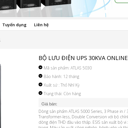
Tuyển dụng
Liên hệ
S
BỘ LƯU ĐIỆN UPS 30KVA ONLINE 
Mã sản phẩm:
ATLAS 5030
Bảo hành: 12 tháng
Xuất sứ : Thổ Nhĩ Kỳ
Trạng thái: Còn hàng
Giá bán:
Dòng sản phẩm ATLAS 5000 Series, 3 Phase in / 3
Transformer-less, Double Conversion với bộ chỉn
dòng điện THD đầu vào thấp. ESIS sản xuất bộ vi x
trọng. Máy sản xuất công nghiệp, bệnh viện và thiế