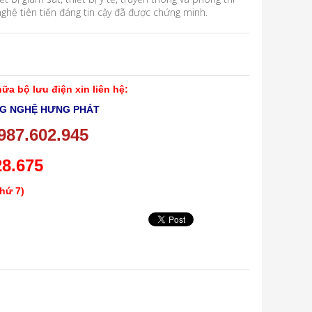
 nghệ tiên tiến đáng tin cậy đã được chứng minh.
a bộ lưu điện xin liên hệ:
NG NGHỆ HƯNG PHÁT
987.602.945
28.675
thứ 7)