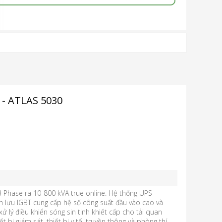
- ATLAS 5030
 Phase ra 10-800 kVA true online. Hệ thống UPS
h lưu IGBT cung cấp hệ số công suất đầu vào cao và
ử lý điều khiển sóng sin tinh khiết cấp cho tải quan
t bị giám sát, thiết bị y tế, truyền thông và phòng thí