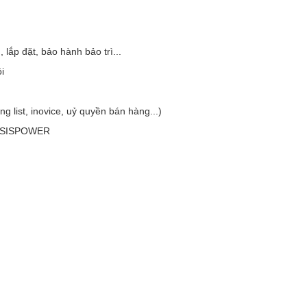
, lắp đặt, bảo hành bảo trì...
i
g list, inovice, uỷ quyền bán hàng...)
ESISPOWER