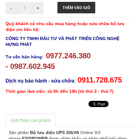
Quý khách có nhu cầu mua hàng hoặc sửa chữa bộ lưu
điện xin liên hệ:
CÔNG TY TNHH ĐẦU TƯ VÀ PHÁT TRIỂN CÔNG NGHỆ
HƯNG PHÁT
0977.246.380
Tư vấn bán hàng:
-
0987.602.945
0911.728.675
Dịch vụ bảo hành - sửa chữa:
Thời gian làm việc: từ 8h đến 18h (từ thứ 2 - thứ 7)
Giới thiệu sản phẩm
Sản phẩm
Bộ lưu điện UPS 20kVA
Online 3/3
phase
ESISPOWER
được nhập khẩu và phân phối bởi công