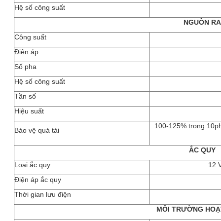
Hệ số công suất
NGUỒN RA
Công suất
Điện áp
Số pha
Hệ số công suất
Tần số
Hiệu suất
100-125% trong 10ph
Bảo vệ quá tải
ẮC QUY
Loại ắc quy
12 
Điện áp ắc quy
Thời gian lưu điện
MÔI TRƯỜNG HOẠ