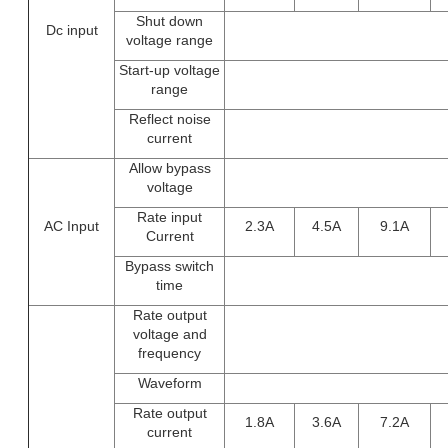
Shut down
Dc input
voltage range
Start-up voltage
range
Reflect noise
current
Allow bypass
voltage
Rate input
AC Input
2.3A
4.5A
9.1A
Current
Bypass switch
time
Rate output
voltage and
frequency
Waveform
Rate output
1.8A
3.6A
7.2A
current