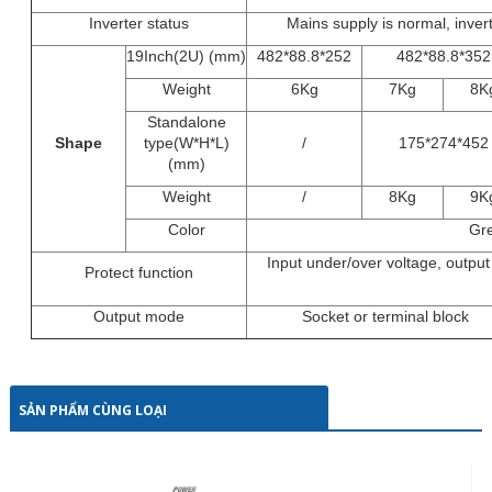
Inverter status
Mains supply is normal, inver
19Inch(2U) (mm)
482*88.8*252
482*88.8*352
Weight
6Kg
7Kg
8K
Standalone
Shape
type(W*H*L)
/
175*274*452
(mm)
Weight
/
8Kg
9K
Color
Gr
Input under/over voltage, output 
Protect function
Output mode
Socket or terminal block
SẢN PHẨM CÙNG LOẠI