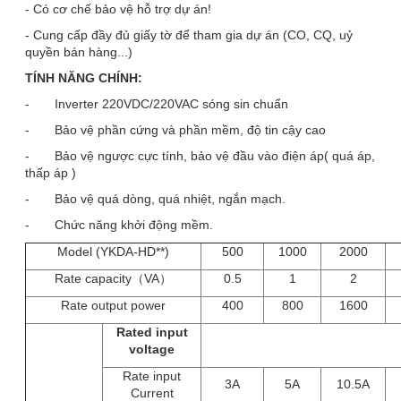
- Có cơ chế bảo vệ hỗ trợ dự án!
- Cung cấp đầy đủ giấy tờ để tham gia dự án (CO, CQ, uỷ
quyền bán hàng...)
TÍNH NĂNG CHÍNH:
- Inverter 220VDC/220VAC sóng sin chuẩn
- Bảo vệ phần cứng và phần mềm, độ tin cậy cao
- Bảo vệ ngược cực tính, bảo vệ đầu vào điện áp( quá áp,
thấp áp )
- Bảo vệ quá dòng, quá nhiệt, ngắn mạch.
- Chức năng khởi động mềm.
Model (YKDA-HD**)
500
1000
2000
Rate capacity（VA）
0.5
1
2
Rate output power
400
800
1600
Rated input
voltage
Rate input
3A
5A
10.5A
Current