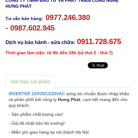
CÔNG TY TNHH ĐẦU TƯ VÀ PHÁT TRIỂN CÔNG NGHỆ
HƯNG PHÁT
0977.246.380
Tư vấn bán hàng:
-
0987.602.945
0911.728.675
Dịch vụ bảo hành - sửa chữa:
Thời gian làm việc: từ 8h đến 18h (từ thứ 2 - thứ 7)
Giới thiệu sản phẩm
INVERTER 220VDC/220VAC
sóng sin chuẩn được nhập khẩu
và phân phối bởi công ty
Hưng Phát
, cam kết mang đến cho
quý khách:
- Sản phẩm chất lượng cao!
- Giá tốt nhất trên thị trường!
- Miễn phí giao hàng tại nội thành Hà Nội