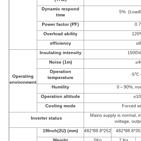
Dynamic respond
5% (Loa
time
Power factor (PF)
0.7
Overload ability
120
efficiency
≥
Insulating intensity
1500V
Noise (1m)
≤4
Operation
-5℃
Operating
temperature
environment
Humility
0～90%, non
Operation altitude
≤1
Cooling mode
Forced wi
Mains supply is normal, i
Inverter status
voltage, outp
19Inch(2U) (mm)
482*88.8*252
482*88.8*3
Weight
5Kg
7 Kg