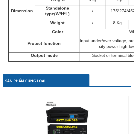
Standalone
Dimension
/
175*274*45
type(W*H*L)
Weight
/
8 Kg
Color
Wh
Input under/over voltage, out
Protect function
city power high-lo
Output mode
Socket or terminal blo
SẢN PHẨM CÙNG LOẠI