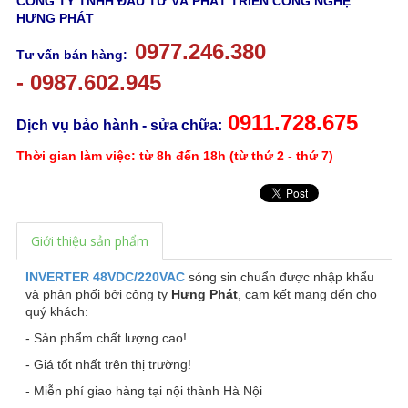
CÔNG TY TNHH ĐẦU TƯ VÀ PHÁT TRIỂN CÔNG NGHỆ
HƯNG PHÁT
0977.246.380
Tư vấn bán hàng:
-
0987.602.945
0911.728.675
Dịch vụ bảo hành - sửa chữa:
Thời gian làm việc: từ 8h đến 18h (từ thứ 2 - thứ 7)
Giới thiệu sản phẩm
INVERTER 48VDC/220VAC
sóng sin chuẩn được nhập khẩu
và phân phối bởi công ty
Hưng Phát
, cam kết mang đến cho
quý khách:
- Sản phẩm chất lượng cao!
- Giá tốt nhất trên thị trường!
- Miễn phí giao hàng tại nội thành Hà Nội