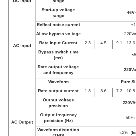
DC Input
range
Start-up voltage
46V
range
Reflect noise current
≤
Allow bypass voltage
220V
Rate input Current
2.3
4.5
9.1
13.6
AC Input
Bypass switch time
≤
(ms)
Rate output voltage
220Va
and frequency
Waveform
Pure S
Rate output current
1.8
3.6
7.2
10.8
Output voltage
220VA
precision
Output frequency
50Hz
precision (Hz)
AC Output
Waveform distortion
≤3% (lin
(THD)