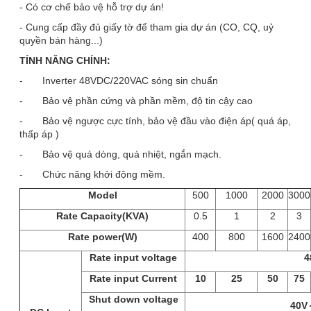
- Có cơ chế bảo vệ hỗ trợ dự án!
- Cung cấp đầy đủ giấy tờ để tham gia dự án (CO, CQ, uỷ
quyền bán hàng...)
TÍNH NĂNG CHÍNH:
- Inverter 48VDC/220VAC sóng sin chuẩn
- Bảo vệ phần cứng và phần mềm, độ tin cậy cao
- Bảo vệ ngược cực tính, bảo vệ đầu vào điện áp( quá áp,
thấp áp )
- Bảo vệ quá dòng, quá nhiệt, ngắn mạch.
- Chức năng khởi động mềm.
Model
500
1000
2000
3000
Rate Capacity(KVA)
0.5
1
2
3
Rate power(W)
400
800
1600
2400
Rate input voltage
4
Rate input Current
10
25
50
75
Shut down voltage
40V