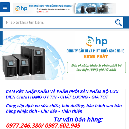
Toggle
navigation
CAM KẾT NHẬP KHẨU VÀ PHÂN PHỐI SẢN PHẨM BỘ LƯU
ĐIỆN CHÍNH HÃNG
UY TÍN - CHẤT LƯỢNG - GIÁ TỐT
Cung cấp dịch vụ sửa chữa, bảo dưỡng, bảo hành sau bán
hàng Nhiệt tình - Chu đáo - Thân thiện
Tư vấn bán hàng:
0977.246.380/ 0987.602.945